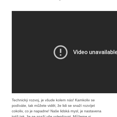
Technický rozvoj, je všude kolem nás! Kamkoliv se
podíváte, tak můžete vidět, že lidi se snaží rozvíjet
cokoliv, co je napadne! Naše lidská mysl, je nastavena
totiž tak, že se snaží vše vylepšovat. Můžeme si