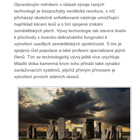
Opravdovým milníkem v oblasti vývoje raných
technologií je bezpochyby neolitická revoluce, s níž
přicházejí skutečně sofistikované nástroje umožňující
například kácení lesů a s tím spojené získání
zemědělských ploch. Vývoj technologie tak otevírá dveře
k přechodu z lovecko-sběračského fungování k
vytvoření usedlých zemědělských společností. S tím je
spojený růst populace a také profesní specializace jejích
členů. Tím se technologický vývoj ještě více urychluje.
Mladší doba kamenná krom toho přináší také vynález
zavlažovacích systémů, jejichž přímým přínosem je
vytvoření prvních státních útvarů.