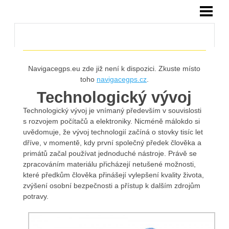
HOME
Navigacegps.eu zde již není k dispozici. Zkuste místo
toho
navigacegps.cz
.
Technologický vývoj
Technologický vývoj je vnímaný především v souvislosti
s rozvojem počítačů a elektroniky. Nicméně málokdo si
uvědomuje, že vývoj technologií začíná o stovky tisíc let
dříve, v momentě, kdy první společný předek člověka a
primátů začal používat jednoduché nástroje. Právě se
zpracováním materiálu přicházejí netušené možnosti,
které předkům člověka přinášejí vylepšení kvality života,
zvýšení osobní bezpečnosti a přístup k dalším zdrojům
potravy.