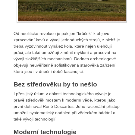
Od neolitické revoluce je pak jen "krůček" k objevu
zpracování kovů a vývoji jednoduchých strojů, z nichž je
třeba vyzdvihnout vynález kola, které nejen ulehčují
práci, ale také umožňují změnit myšlení a pracovat na
vývoji složitějších mechanismů. Dodnes archeologové
objevují neuvěřitelně sofistikovaná starověká zařízení,
která jsou i v dnešní době fascinující.
Bez středověku by to nešlo
I přes jistý útlum v oblasti technologického vývoje je
právě středověk mostem k moderní vědě, kterou jako
první definoval René Descartes. Jeho racionální přístup
umožnil systematický nadhled při vědeckém bádání a
také vývoji technologií.
Moderní technologie